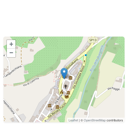
+
−
Leaflet
| ©
OpenStreetMap
contributors